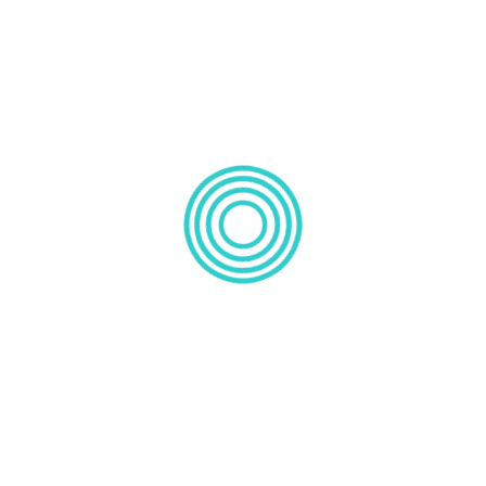
workshops e seminários dedicados ao
tema
Mindfulness
, junto de profissionais de saúde,
professores, psicólogos e população geral.
Possui os Níveis 1 e 2 da Especialização Pós-
Universitária Avançada da Sociedade Portuguesa de
Sexologia Clínica (Educação e Aconselhamento Sexual)
e encontra-se a realizar o Nível 3 desta Especialização
(para adquirir o título de Sexóloga e Terapeuta Sexual).
Foi docente no lnstituto Superior Miguel Torga, na
Universidade de Aveiro (Departamento de Educação)
e na Escola Superior de Desporto (Rio Maior). É autora
de dezenas de artigos científicos internacionais e
nacionais, bem como de capítulos de livros. Vai
publicar, em 2023, o livro “A mãe que há em Mim:
promover o bem-estar emocional e prevenir a