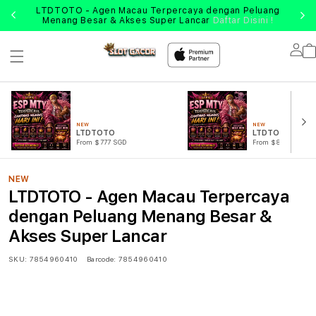
LTDTOTO - Agen Macau Terpercaya dengan Peluang
Lo
Menang Besar & Akses Super Lancar
Daftar Disini !
Lo
in
NEW
NEW
LTDTOTO
LTDTOTO LOGI
From $777 SGD
From $888 SGD
NEW
LTDTOTO - Agen Macau Terpercaya
dengan Peluang Menang Besar &
Akses Super Lancar
SKU:
7854960410
Barcode:
7854960410