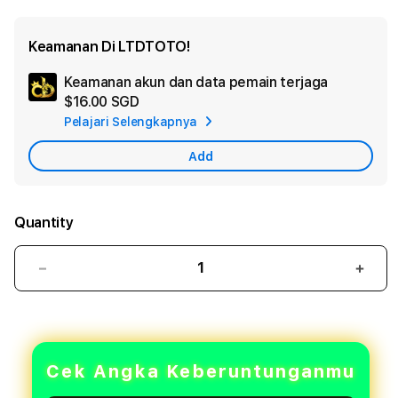
Keamanan Di LTDTOTO!
Keamanan akun dan data pemain terjaga
Ad
$16.00 SGD
App
Pelajari Selengkapnya
Car
Add
Quantity
Decrease
Incr
quantity
quant
for
for
LTDTOTO
LTD
-
-
Agen
Agen
Cek Angka Keberuntunganmu
Macau
Maca