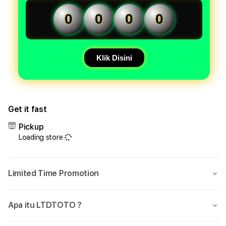
Terpercaya
Terp
dengan
deng
0
0
0
0
Peluang
Pelu
Menang
Men
Besar
Besa
&
&
Klik Disini
Akses
Akse
Super
Supe
Lancar
Lanc
Get it fast
Pickup
Loading store
Limited Time Promotion
Apa itu LTDTOTO ?