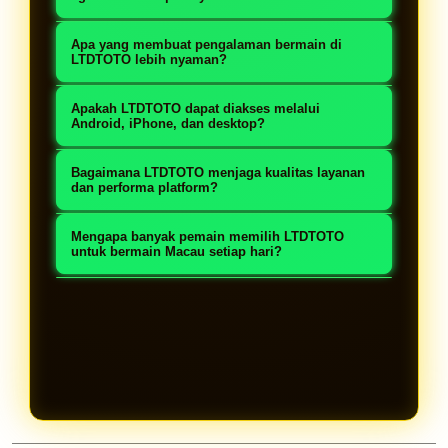
LTDTOTO menghadirkan platform
Apa yang membuat pengalaman bermain di
modern dengan akses super lancar,
LTDTOTO lebih nyaman?
pilihan pasaran yang lengkap, sistem
Seluruh fitur dirancang dengan
Apakah LTDTOTO dapat diakses melalui
yang stabil, serta layanan profesional
teknologi yang responsif, waktu
Android, iPhone, dan desktop?
sehingga setiap aktivitas bermain
muat yang cepat, navigasi yang
Ya. Platform telah dioptimalkan agar
terasa lebih nyaman, praktis, dan
Bagaimana LTDTOTO menjaga kualitas layanan
ringan, dan performa server yang
berjalan mulus di Android, iPhone,
dan performa platform?
konsisten setiap hari.
stabil sehingga pengguna dapat
tablet, laptop, maupun desktop.
LTDTOTO terus melakukan
menikmati permainan tanpa
Mengapa banyak pemain memilih LTDTOTO
Tampilan adaptif dan sistem yang
pengembangan teknologi,
untuk bermain Macau setiap hari?
gangguan di berbagai perangkat.
responsif membuat seluruh fitur
optimalisasi server, peningkatan
Karena LTDTOTO menawarkan
tetap nyaman digunakan kapan saja.
kecepatan akses, serta pembaruan
kombinasi akses super cepat,
sistem secara berkala agar
pasaran yang lengkap, transaksi
pengalaman bermain tetap stabil,
praktis, sistem yang konsisten, serta
aman, dan memberikan kenyamanan
peluang bermain yang lebih optimal
maksimal.
sehingga menjadi pilihan utama