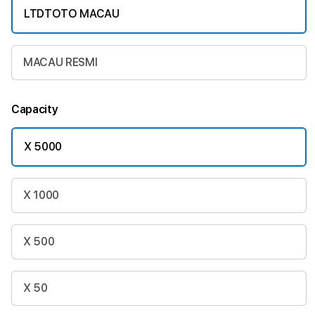
LTDTOTO MACAU
MACAU RESMI
Capacity
X 5000
X 1000
X 500
X 50