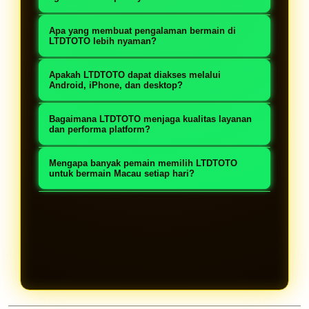
LTDTOTO menghadirkan platform
Apa yang membuat pengalaman bermain di
modern dengan akses super lancar,
LTDTOTO lebih nyaman?
pilihan pasaran yang lengkap, sistem
Seluruh fitur dirancang dengan
Apakah LTDTOTO dapat diakses melalui
yang stabil, serta layanan profesional
teknologi yang responsif, waktu
Android, iPhone, dan desktop?
sehingga setiap aktivitas bermain
muat yang cepat, navigasi yang
Ya. Platform telah dioptimalkan agar
terasa lebih nyaman, praktis, dan
Bagaimana LTDTOTO menjaga kualitas layanan
ringan, dan performa server yang
berjalan mulus di Android, iPhone,
dan performa platform?
konsisten setiap hari.
stabil sehingga pengguna dapat
tablet, laptop, maupun desktop.
LTDTOTO terus melakukan
menikmati permainan tanpa
Mengapa banyak pemain memilih LTDTOTO
Tampilan adaptif dan sistem yang
pengembangan teknologi,
untuk bermain Macau setiap hari?
gangguan di berbagai perangkat.
responsif membuat seluruh fitur
optimalisasi server, peningkatan
Karena LTDTOTO menawarkan
tetap nyaman digunakan kapan saja.
kecepatan akses, serta pembaruan
kombinasi akses super cepat,
sistem secara berkala agar
pasaran yang lengkap, transaksi
pengalaman bermain tetap stabil,
praktis, sistem yang konsisten, serta
aman, dan memberikan kenyamanan
peluang bermain yang lebih optimal
maksimal.
sehingga menjadi pilihan utama