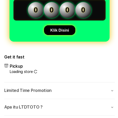
Terpercaya
Terp
dengan
deng
0
0
0
0
Peluang
Pelu
Menang
Men
Besar
Besa
&
&
Klik Disini
Akses
Akse
Super
Supe
Lancar
Lanc
Get it fast
Pickup
Loading store
Limited Time Promotion
Apa itu LTDTOTO ?