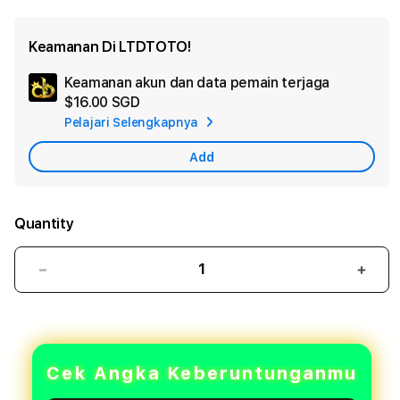
Keamanan Di LTDTOTO!
Keamanan akun dan data pemain terjaga
Ad
$16.00 SGD
App
Pelajari Selengkapnya
Car
Add
Quantity
Decrease
Incr
quantity
quant
for
for
LTDTOTO
LTD
-
-
Agen
Agen
Cek Angka Keberuntunganmu
Macau
Maca