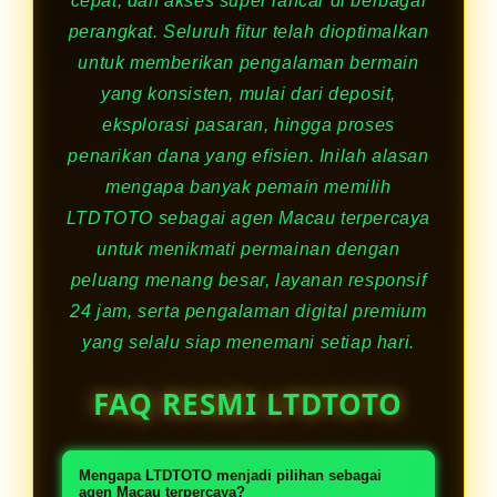
cepat, dan akses super lancar di berbagai
perangkat. Seluruh fitur telah dioptimalkan
untuk memberikan pengalaman bermain
yang konsisten, mulai dari deposit,
eksplorasi pasaran, hingga proses
penarikan dana yang efisien. Inilah alasan
mengapa banyak pemain memilih
LTDTOTO sebagai agen Macau terpercaya
untuk menikmati permainan dengan
peluang menang besar, layanan responsif
24 jam, serta pengalaman digital premium
yang selalu siap menemani setiap hari.
FAQ RESMI LTDTOTO
Mengapa LTDTOTO menjadi pilihan sebagai
agen Macau terpercaya?