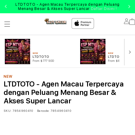
LTDTOTO - Agen Macau Terpercaya dengan Peluang
Lo
Menang Besar & Akses Super Lancar
Daftar Disini !
Lo
in
NEW
NEW
LTDTOTO
LTDTOTO LOGI
From $777 SGD
From $888 SGD
NEW
LTDTOTO - Agen Macau Terpercaya
dengan Peluang Menang Besar &
Akses Super Lancar
SKU:
7854960410
Barcode:
7854960410